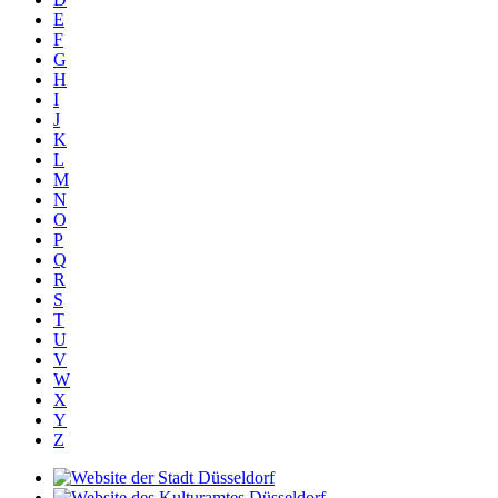
E
F
G
H
I
J
K
L
M
N
O
P
Q
R
S
T
U
V
W
X
Y
Z