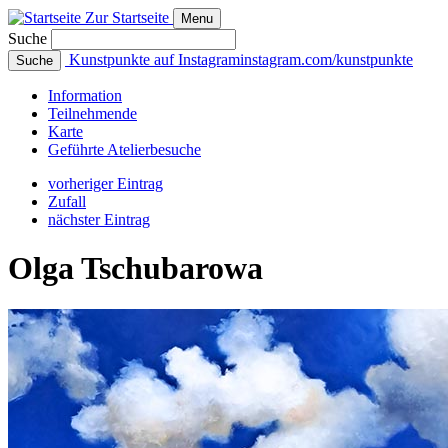
Zur Startseite
Menu
Suche
Kunstpunkte auf Instagram
instagram.com/kunstpunkte
Suche
Info
rmation
Teilnehmende
Karte
Geführte
Atelierbesuche
vorheriger Eintrag
Zufall
nächster Eintrag
Olga Tschubarowa