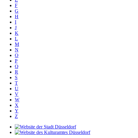
F
G
H
I
J
K
L
M
N
O
P
Q
R
S
T
U
V
W
X
Y
Z