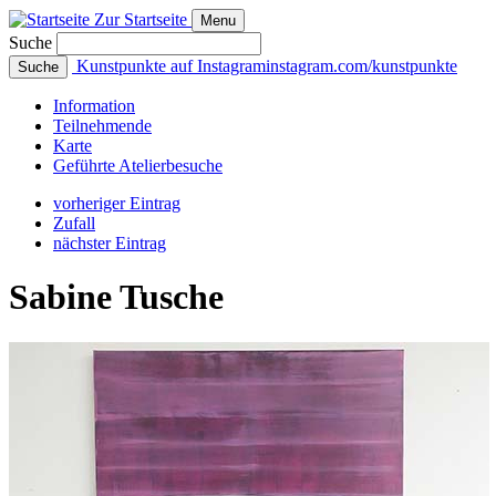
Zur Startseite
Menu
Suche
Kunstpunkte auf Instagram
instagram.com/kunstpunkte
Suche
Info
rmation
Teilnehmende
Karte
Geführte
Atelierbesuche
vorheriger Eintrag
Zufall
nächster Eintrag
Sabine Tusche