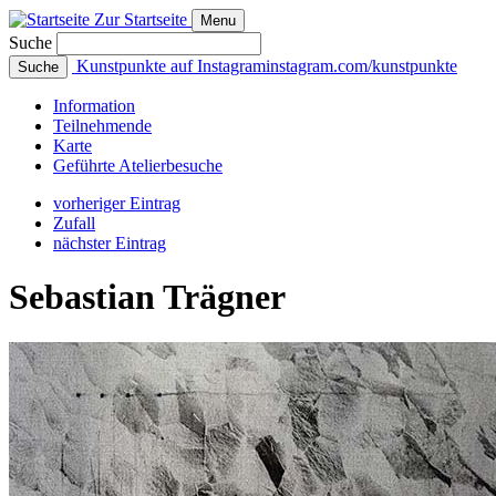
Zur Startseite
Menu
Suche
Kunstpunkte auf Instagram
instagram.com/kunstpunkte
Suche
Info
rmation
Teilnehmende
Karte
Geführte
Atelierbesuche
vorheriger Eintrag
Zufall
nächster Eintrag
Sebastian Trägner