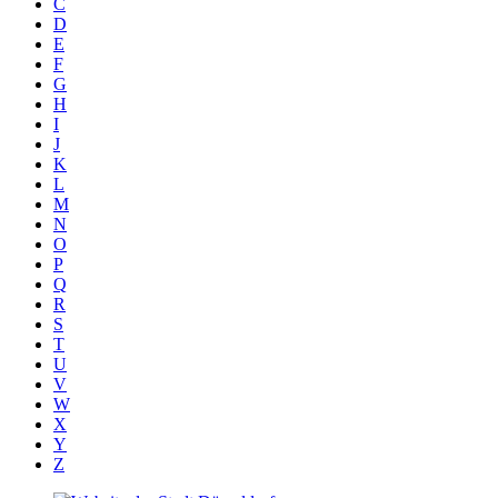
C
D
E
F
G
H
I
J
K
L
M
N
O
P
Q
R
S
T
U
V
W
X
Y
Z