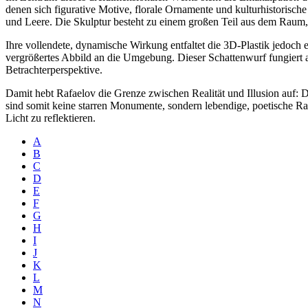
denen sich figurative Motive, florale Ornamente und kulturhistorische
und Leere. Die Skulptur besteht zu einem großen Teil aus dem Raum, d
Ihre vollendete, dynamische Wirkung entfaltet die 3D-Plastik jedoch 
vergrößertes Abbild an die Umgebung. Dieser Schattenwurf fungiert al
Betrachterperspektive.
Damit hebt Rafaelov die Grenze zwischen Realität und Illusion auf: 
sind somit keine starren Monumente, sondern lebendige, poetische R
Licht zu reflektieren.
A
B
C
D
E
F
G
H
I
J
K
L
M
N