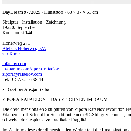
DayDream #77
2025 · Kunststoff · 68 × 37 × 51 cm
Skulptur · Installation · Zeichnung
19./20. September
Kunstpunkt 144
Höherweg 271
Ateliers Höherweg e.V.
zur Karte
rafaelov.com
instagram.com/zipora_rafaelov
zipora@rafaelov.com
Tel. 0157.72 16 98 44
zu Gast bei Ansgar Skiba
ZIPORA RAFAELOV – DAS ZEICHNEN IM RAUM
Die dreidimensionalen Skulpturen von Zipora Rafaelov revolutionieren
Filament – oft Schicht für Schicht mit einem 3D-Stift gezeichnet –, b
schwebende Gespinste von radikaler Fragilität.
Im Zentrum dieses dreidimensionalen Werks steht die Emanzipation der 