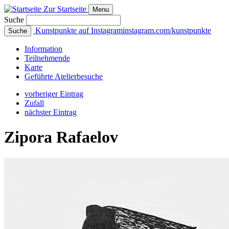
Zur Startseite
Menu
Suche
Kunstpunkte auf Instagram
instagram.com/kunstpunkte
Suche
Info
rmation
Teilnehmende
Karte
Geführte
Atelierbesuche
vorheriger Eintrag
Zufall
nächster Eintrag
Zipora Rafaelov