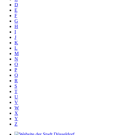
D
E
F
G
H
I
J
K
L
M
N
O
P
Q
R
S
T
U
V
W
X
Y
Z