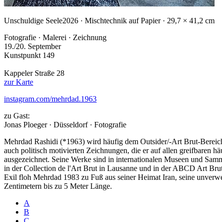
Unschuldige Seele
2026 · Mischtechnik auf Papier · 29,7 × 41,2 cm
Fotografie · Malerei · Zeichnung
19./20. September
Kunstpunkt 149
Kappeler Straße 28
zur Karte
instagram.com/mehrdad.1963
zu Gast:
Jonas Ploeger · Düsseldorf · Fotografie
Mehrdad Rashidi (*1963) wird häufig dem Outsider/-Art Brut-Bereich z
auch politisch motivierten Zeichnungen, die er auf allen greifbaren 
ausgezeichnet. Seine Werke sind in internationalen Museen und Samm
in der Collection de l'Art Brut in Lausanne und in der ABCD Art Brut
Exil floh Mehrdad 1983 zu Fuß aus seiner Heimat Iran, seine unverwe
Zentimetern bis zu 5 Meter Länge.
A
B
C