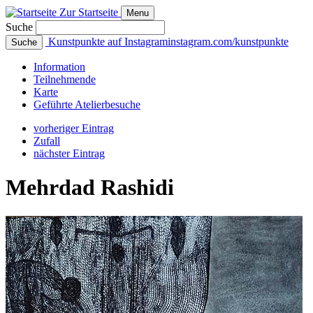
Zur Startseite
Menu
Suche
Kunstpunkte auf Instagram
instagram.com/kunstpunkte
Suche
Info
rmation
Teilnehmende
Karte
Geführte
Atelierbesuche
vorheriger Eintrag
Zufall
nächster Eintrag
Mehrdad Rashidi