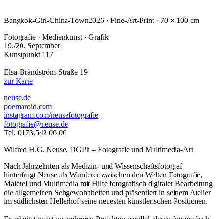
Bangkok-Girl-China-Town
2026 · Fine-Art-Print · 70 × 100 cm
Fotografie · Medienkunst · Grafik
19./20. September
Kunstpunkt 117
Elsa-Brändström-Straße 19
zur Karte
neuse.de
poemaroid.com
instagram.com/neusefotografie
fotografie@neuse.de
Tel. 0173.542 06 06
Wilfred H.G. Neuse, DGPh – Fotografie und Multimedia-Art
Nach Jahrzehnten als Medizin- und Wissenschaftsfotograf
hinterfragt Neuse als Wanderer zwischen den Welten Fotografie,
Malerei und Multimedia mit Hilfe fotografisch digitaler Bearbeitung
die allgemeinen Sehgewohnheiten und präsentiert in seinem Atelier
im südlichsten Hellerhof seine neuesten künstlerischen Positionen.
Er arbeitet meist an mehreren Projekten parallel, deren fotografisch-