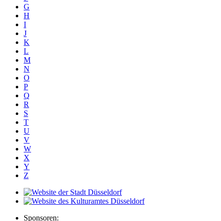
G
H
I
J
K
L
M
N
O
P
Q
R
S
T
U
V
W
X
Y
Z
Sponsoren: