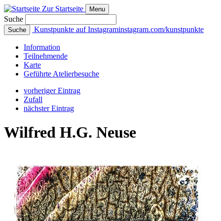
Zur Startseite
Menu
Suche
Kunstpunkte auf Instagram
instagram.com/kunstpunkte
Suche
Info
rmation
Teilnehmende
Karte
Geführte
Atelierbesuche
vorheriger Eintrag
Zufall
nächster Eintrag
Wilfred H.G. Neuse