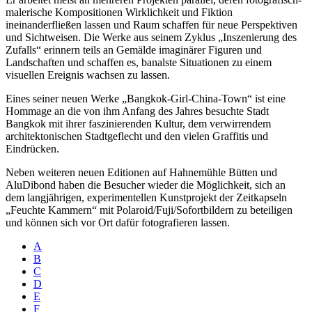
malerische Kompositionen Wirklichkeit und Fiktion
ineinanderfließen lassen und Raum schaffen für neue Perspektiven
und Sichtweisen. Die Werke aus seinem Zyklus „Inszenierung des
Zufalls“ erinnern teils an Gemälde imaginärer Figuren und
Landschaften und schaffen es, banalste Situationen zu einem
visuellen Ereignis wachsen zu lassen.
Eines seiner neuen Werke „Bangkok-Girl-China-Town“ ist eine
Hommage an die von ihm Anfang des Jahres besuchte Stadt
Bangkok mit ihrer faszinierenden Kultur, dem verwirrendem
architektonischen Stadtgeflecht und den vielen Graffitis und
Eindrücken.
Neben weiteren neuen Editionen auf Hahnemühle Bütten und
AluDibond haben die Besucher wieder die Möglichkeit, sich an
dem langjährigen, experimentellen Kunstprojekt der Zeitkapseln
„Feuchte Kammern“ mit Polaroid/Fuji/Sofortbildern zu beteiligen
und können sich vor Ort dafür fotografieren lassen.
A
B
C
D
E
F