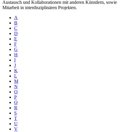
Austausch und Kollaborationen mit anderen Künstlern, sowie
Mitarbeit in interdisziplinären Projekten.
A
B
C
D
E
F
G
H
I
J
K
L
M
N
O
P
Q
R
S
T
U
V