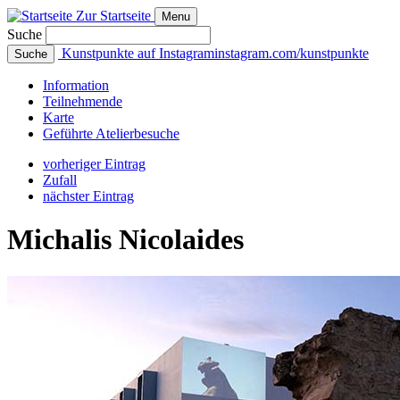
Zur Startseite
Menu
Suche
Kunstpunkte auf Instagram
instagram.com/kunstpunkte
Suche
Info
rmation
Teilnehmende
Karte
Geführte
Atelierbesuche
vorheriger Eintrag
Zufall
nächster Eintrag
Michalis Nicolaides