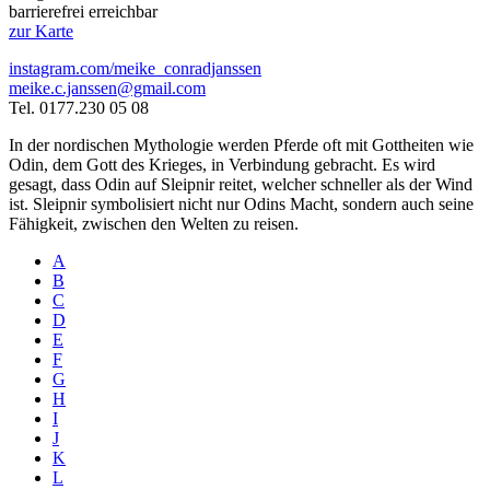
barrierefrei erreichbar
zur Karte
instagram.com/meike_conradjanssen
meike.c.janssen@gmail.com
Tel. 0177.230 05 08
In der⁣ nordischen Mythologie werden Pferde oft mit Gottheiten wie
Odin, dem Gott des Krieges, in Verbindung‍ gebracht. Es wird
gesagt, dass Odin auf Sleipnir reitet,⁣ welcher schneller als der Wind
ist. Sleipnir symbolisiert⁢ nicht‌ nur Odins Macht, sondern auch ‍seine
Fähigkeit, zwischen den Welten zu​ reisen.
A
B
C
D
E
F
G
H
I
J
K
L