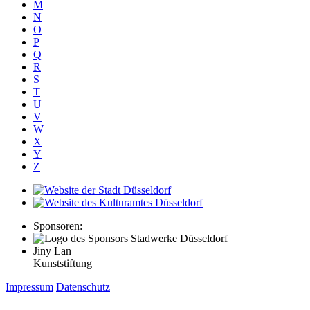
M
N
O
P
Q
R
S
T
U
V
W
X
Y
Z
Sponsoren:
Jiny Lan
Kunststiftung
Impressum
Datenschutz