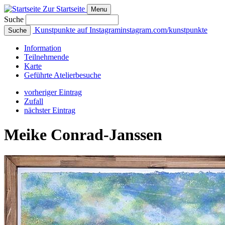
Zur Startseite
Menu
Suche
Kunstpunkte auf Instagram
instagram.com/kunstpunkte
Suche
Info
rmation
Teilnehmende
Karte
Geführte
Atelierbesuche
vorheriger Eintrag
Zufall
nächster Eintrag
Meike Conrad‑Janssen