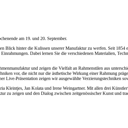
chenende am 19. und 20. September.
inen Blick hinter die Kulissen unserer Manufaktur zu werfen. Seit 1854
n Einrahmungen. Dabei lernen Sie die verschiedenen Materialien, Techn
menmanufaktur und zeigen die Vielfalt an Rahmenstilen aus unterschied
chniken vor, die nicht nur die ästhetische Wirkung einer Rahmung präg
iner Live-Präsentation zeigen wir ausgewählte Verzierungstechniken so
a Kleintjes, Jan Kolata und Irene Weingartner. Mit allen drei Künstl
tur zu zeigen und den Dialog zwischen zeitgenössischer Kunst und tr