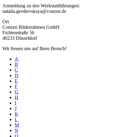
Anmeldung zu den Werkstattführungen:
natalia.gershevskaya@conzen.de
Ort
Conzen Bilderrahmen GmbH
Fichtenstraße 56
40233 Düsseldorf
Wir freuen uns auf Ihren Besuch!
A
B
C
D
E
F
G
H
I
J
K
L
M
N
O