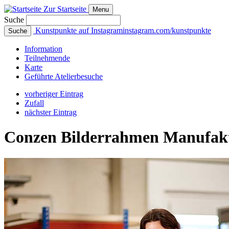
Zur Startseite
Menu
Suche
Kunstpunkte auf Instagram
instagram.com/kunstpunkte
Suche
Info
rmation
Teilnehmende
Karte
Geführte
Atelierbesuche
vorheriger Eintrag
Zufall
nächster Eintrag
Conzen Bilderrahmen Manufak