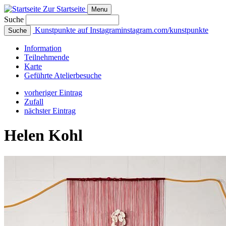
Zur Startseite
Menu
Suche
Kunstpunkte auf Instagram
instagram.com/kunstpunkte
Suche
Info
rmation
Teilnehmende
Karte
Geführte
Atelierbesuche
vorheriger Eintrag
Zufall
nächster Eintrag
Helen Kohl