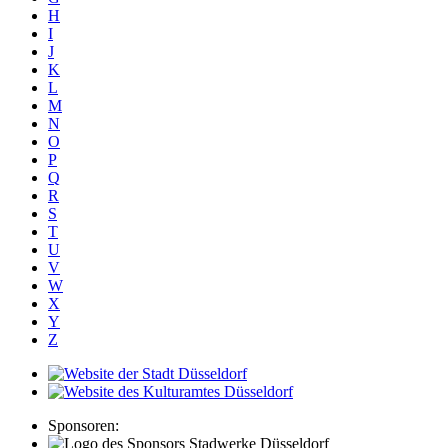
H
I
J
K
L
M
N
O
P
Q
R
S
T
U
V
W
X
Y
Z
Sponsoren: