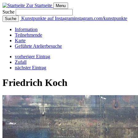
Zur Startseite
Menu
Suche
Kunstpunkte auf Instagram
instagram.com/kunstpunkte
Suche
Info
rmation
Teilnehmende
Karte
Geführte
Atelierbesuche
vorheriger Eintrag
Zufall
nächster Eintrag
Friedrich Koch