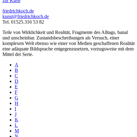
zur Karte
friedrichkoch.de
kunst@friedrichkoch.de
Tel. 01525.316 53 82
Teile von Wirklichkeit und Realität, Fragmente des Alltags, banal
und unscheinbar. Zustandsbeschreibungen als Versuch, einer
komplexen Welt ebenso wie einer von Medien geschaffenen Realität
eine adäquate Bildsprache entgegenzusetzen, vorzugsweise mit dem
Mittel der Serie.
A
B
C
D
E
F
G
H
I
J
K
L
M
N