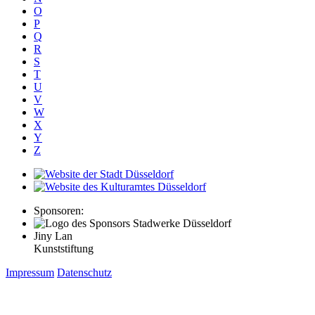
O
P
Q
R
S
T
U
V
W
X
Y
Z
Sponsoren:
Jiny Lan
Kunststiftung
Impressum
Datenschutz