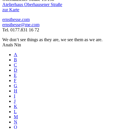
Atelierhaus Oberhausener Straße
zur Karte
ernsthesse.com
ernsthesse@me.com
Tel. 0177.831 16 72
We don‘t see things as they are, we see them as we are.
Anaïs Nin
A
B
C
D
E
F
G
H
I
J
K
L
M
N
O