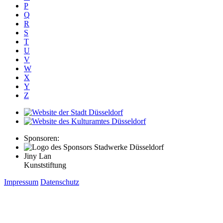
P
Q
R
S
T
U
V
W
X
Y
Z
Sponsoren:
Jiny Lan
Kunststiftung
Impressum
Datenschutz