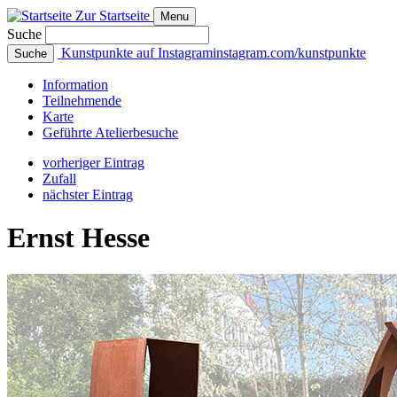
Zur Startseite
Menu
Suche
Kunstpunkte auf Instagram
instagram.com/kunstpunkte
Suche
Info
rmation
Teilnehmende
Karte
Geführte
Atelierbesuche
vorheriger Eintrag
Zufall
nächster Eintrag
Ernst Hesse