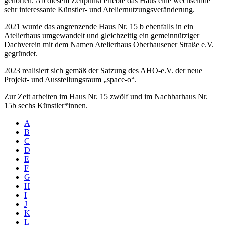
gehörten. Ab diesem Zeitpunkt erlebte das Haus eine wechselnde
sehr interessante Künstler- und Ateliernutzungsveränderung.
2021 wurde das angrenzende Haus Nr. 15 b ebenfalls in ein
Atelierhaus umgewandelt und gleichzeitig ein gemeinnütziger
Dachverein mit dem Namen Atelierhaus Oberhausener Straße e.V.
gegründet.
2023 realisiert sich gemäß der Satzung des AHO-e.V. der neue
Projekt- und Ausstellungsraum „space-o“.
Zur Zeit arbeiten im Haus Nr. 15 zwölf und im Nachbarhaus Nr.
15b sechs Künstler*innen.
A
B
C
D
E
F
G
H
I
J
K
L