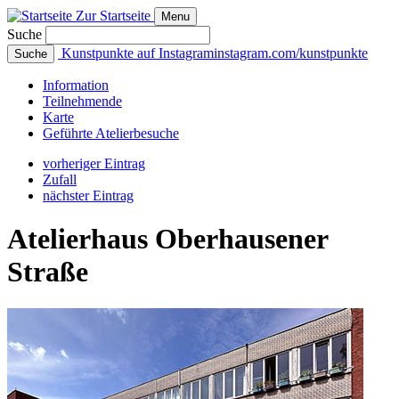
Zur Startseite
Menu
Suche
Kunstpunkte auf Instagram
instagram.com/kunstpunkte
Suche
Info
rmation
Teilnehmende
Karte
Geführte
Atelierbesuche
vorheriger Eintrag
Zufall
nächster Eintrag
Atelierhaus Oberhausener
Straße