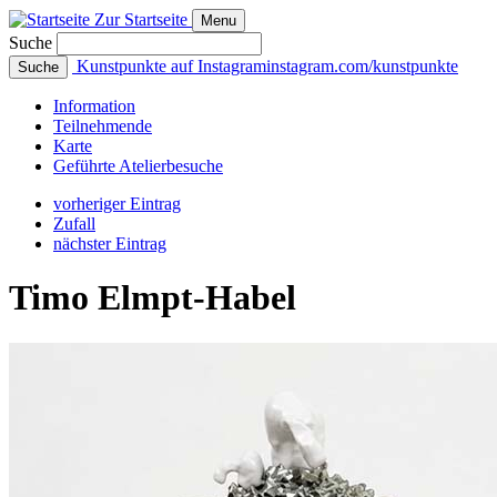
Zur Startseite
Menu
Suche
Kunstpunkte auf Instagram
instagram.com/kunstpunkte
Suche
Info
rmation
Teilnehmende
Karte
Geführte
Atelierbesuche
vorheriger Eintrag
Zufall
nächster Eintrag
Timo Elmpt‑Habel