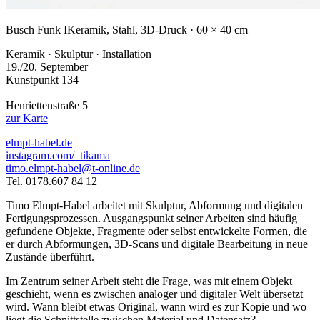
Busch Funk I
Keramik, Stahl, 3D-Druck · 60 × 40 cm
Keramik · Skulptur · Installation
19./20. September
Kunstpunkt 134
Henriettenstraße 5
zur Karte
elmpt-habel.de
instagram.com/_tikama
timo.elmpt-habel@t-online.de
Tel. 0178.607 84 12
Timo Elmpt-Habel arbeitet mit Skulptur, Abformung und digitalen
Fertigungsprozessen. Ausgangspunkt seiner Arbeiten sind häufig
gefundene Objekte, Fragmente oder selbst entwickelte Formen, die
er durch Abformungen, 3D-Scans und digitale Bearbeitung in neue
Zustände überführt.
Im Zentrum seiner Arbeit steht die Frage, was mit einem Objekt
geschieht, wenn es zwischen analoger und digitaler Welt übersetzt
wird. Wann bleibt etwas Original, wann wird es zur Kopie und wo
liegt die Schnittstelle zwischen Material und Datensatz?