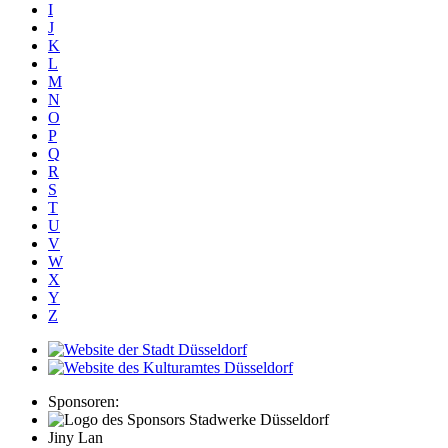
I
J
K
L
M
N
O
P
Q
R
S
T
U
V
W
X
Y
Z
Sponsoren:
Jiny Lan