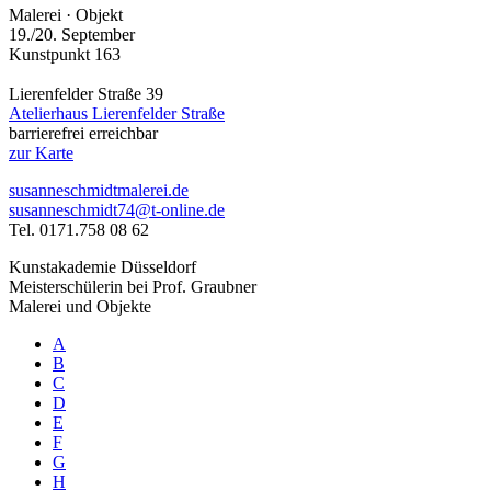
Malerei · Objekt
19./20. September
Kunstpunkt 163
Lierenfelder Straße 39
Atelierhaus Lierenfelder Straße
barrierefrei erreichbar
zur Karte
susanneschmidtmalerei.de
susanneschmidt74@t-online.de
Tel. 0171.758 08 62
Kunstakademie Düsseldorf
Meisterschülerin bei Prof. Graubner
Malerei und Objekte
A
B
C
D
E
F
G
H