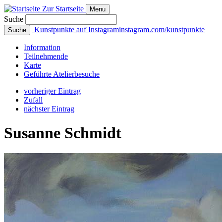
Zur Startseite
Menu
Suche
Kunstpunkte auf Instagram
instagram.com/kunstpunkte
Suche
Info
rmation
Teilnehmende
Karte
Geführte
Atelierbesuche
vorheriger Eintrag
Zufall
nächster Eintrag
Susanne Schmidt