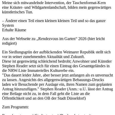
Meine sich mitwandelnde Intervention, der Taschenformat-Kern
eine Kräuter- und Wildgartenlandschaft, bilden mein gegenwärtiges
künstlerisches Tun.
– Ändere einen Teil einen kleinen kleinen Teil und so das ganze
System
Erhalte Räume
Aus der Webseite zu „Rendezvous im Garten“ 2026 (hier leicht
redigiert)
Ein Siedlungsgrün der aufblickenden Weimarer Republik stellt sich
vor in seiner zunehmenden Aktualität und Zukunft.
Diese ist gegenwärtig schleichend bedroht; Anwohner und Künstler
Stephen Reader setzt sich für einen Eintrag des Gesamtgeländes in
die NRW-Liste Immaterielles Kulturerbe ein.
"Das dauert leider Jahre, aber besser jetzt anfangen als es unversucht
zu lassen. Angesichts des allgegenwärtigen Bebauungs-Drucks
laden wir Besuchende per Auslage ein, ihren Namen zum geplanten
Antrag hinzuzufügen." Stephen Reader (Anm.: u.U. lässt der Antrag
eine Beilage nicht zu, in dem Fall geht die Liste an die
Öffentlichkeit und an den OB der Stadt Düsseldorf)
Zum Programm: