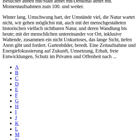
Besucher atmen mit/Stadt atmet mit/Denkmal atmet mit.
Momentaufnahmen zum 100. und weiter.
Winter lang, Umschwung hart, der Umstände viel, die Natur wartet
nicht, wir gehen möglichst mit, auch mit der menschgestalteten
historischen vielfach sichtbaren Natur, und deren Wandlung bis
heute; mit der menschlichen untereinander vor Ort, inklusive
Waltende, zusammen ein nicht Unkurioses, das lange Sicht, tiefen
Atem gibt und fordert. Gartenbilder, beredt. Eine Zeitaufnahme und
Energiefokussierung auf Zukunft, Umsetzung, Erhalt, freie
Entwicklungen, Schutz im Privaten und Offenheit nach ...
A
B
C
D
E
F
G
H
I
J
K
L
M