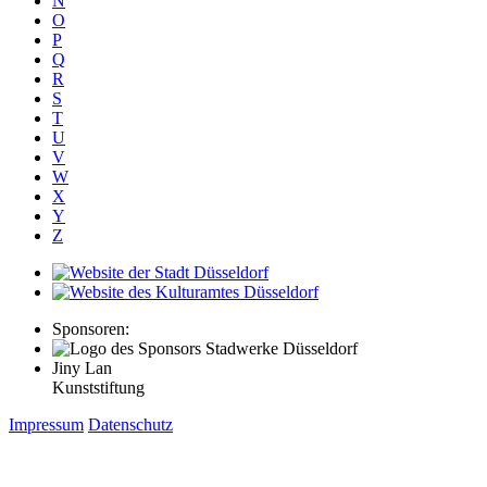
N
O
P
Q
R
S
T
U
V
W
X
Y
Z
Sponsoren:
Jiny Lan
Kunststiftung
Impressum
Datenschutz