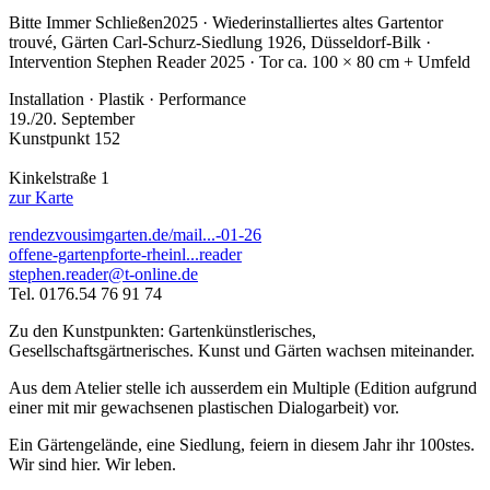
Bitte Immer Schließen
2025 · Wiederinstalliertes altes Gartentor
trouvé, Gärten Carl-Schurz-Siedlung 1926, Düsseldorf-Bilk ·
Intervention Stephen Reader 2025 · Tor ca. 100 × 80 cm + Umfeld
Installation · Plastik · Performance
19./20. September
Kunstpunkt 152
Kinkelstraße 1
zur Karte
rendezvousimgarten.de/mail...-01-26
offene-gartenpforte-rheinl...reader
stephen.reader@t-online.de
Tel. 0176.54 76 91 74
Zu den Kunstpunkten: Gartenkünstlerisches,
Gesellschaftsgärtnerisches. Kunst und Gärten wachsen miteinander.
Aus dem Atelier stelle ich ausserdem ein Multiple (Edition aufgrund
einer mit mir gewachsenen plastischen Dialogarbeit) vor.
Ein Gärtengelände, eine Siedlung, feiern in diesem Jahr ihr 100stes.
Wir sind hier. Wir leben.