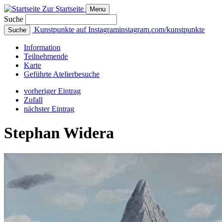
Zur Startseite
Menu
Suche
Kunstpunkte auf Instagram
instagram.com/kunstpunkte
Suche
Info
rmation
Teilnehmende
Karte
Geführte
Atelierbesuche
vorheriger Eintrag
Zufall
nächster Eintrag
Stephan Widera