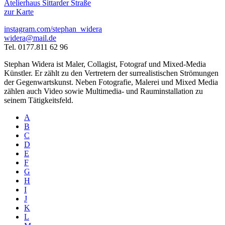
Atelierhaus Sittarder Straße
zur Karte
instagram.com/stephan_widera
widera@mail.de
Tel. 0177.811 62 96
Stephan Widera ist Maler, Collagist, Fotograf und Mixed-Media
Künstler. Er zählt zu den Vertretern der surrealistischen Strömungen
der Gegenwartskunst. Neben Fotografie, Malerei und Mixed Media
zählen auch Video sowie Multimedia- und Rauminstallation zu
seinem Tätigkeitsfeld.
A
B
C
D
E
F
G
H
I
J
K
L