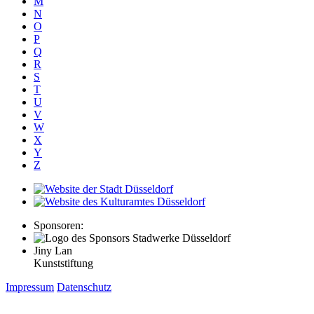
M
N
O
P
Q
R
S
T
U
V
W
X
Y
Z
Sponsoren:
Jiny Lan
Kunststiftung
Impressum
Datenschutz