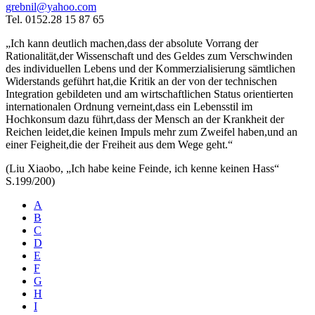
grebnil@yahoo.com
Tel. 0152.28 15 87 65
„Ich kann deutlich machen,dass der absolute Vorrang der
Rationalität,der Wissenschaft und des Geldes zum Verschwinden
des individuellen Lebens und der Kommerzialisierung sämtlichen
Widerstands geführt hat,die Kritik an der von der technischen
Integration gebildeten und am wirtschaftlichen Status orientierten
internationalen Ordnung verneint,dass ein Lebensstil im
Hochkonsum dazu führt,dass der Mensch an der Krankheit der
Reichen leidet,die keinen Impuls mehr zum Zweifel haben,und an
einer Feigheit,die der Freiheit aus dem Wege geht.“
(Liu Xiaobo, „Ich habe keine Feinde, ich kenne keinen Hass“
S.199/200)
A
B
C
D
E
F
G
H
I