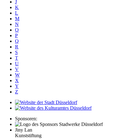
J
K
L
M
N
O
P
Q
R
S
T
U
V
W
X
Y
Z
Sponsoren:
Jiny Lan
Kunststiftung