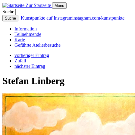
Zur Startseite
Menu
Suche
Kunstpunkte auf Instagram
instagram.com/kunstpunkte
Suche
Info
rmation
Teilnehmende
Karte
Geführte
Atelierbesuche
vorheriger Eintrag
Zufall
nächster Eintrag
Stefan Linberg