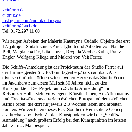
veitferrer.de
cudnik.de
instagram.com/cudnikkatarzyna
veitferrer@web.de
Tel. 0172.297 11 60
Wir zeigen Arbeiten der Malerin Katarzyna Cudnik, Objekte des erst
17.-jährigen Südafrikaners Anda Igliotti und Arbeiten von Natalie
Bell, Magdalena De, Utta Hagen, Brygida Wróbel-Kulik, Franz
Engler, Wolfgang Kliege und Malerei von Veit Ferrer.
Die Schiffs-Anmeldung ist der Projektraum des Studio Ferrer auf
der Himmelgeister Str. 107b im Jagenberg/Salzmannbau. Aus
diversen Gründen öffnen wir schweren Herzens das Studio Ferrer
im Jagenberg zum ersten Mal seit 30 Jahren nicht zu den
Kunstpunkten. Der Projektraum „Schiffs Anmeldung“ im
Reisholzer Hafen steht vorwiegend Künstler:innen, Art-Aficionados
und Creative-Creators aus dem östlichen Europa und dem südlichen
Afrika offen, die dort für jeweils 2-3 Wochen leben und arbeiten
können. Wir verstehen dieses East-Southern-Hemisphere Concept
als durchaus politisch. Zu den Kunstpunkten wird die „Schiffs-
Anmeldung“ nach großem Erfolg bei den Kunstpunkten im letzten
Jahr zum 2. Mal bespielt.