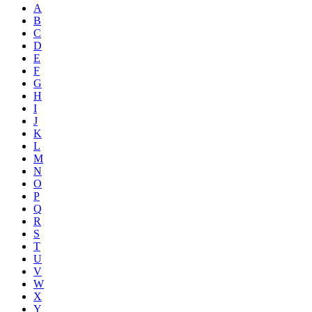
A
B
C
D
E
F
G
H
I
J
K
L
M
N
O
P
Q
R
S
T
U
V
W
X
Y