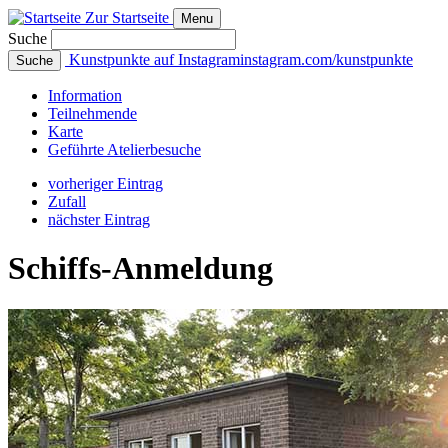
Zur Startseite
Menu
Suche
Kunstpunkte auf Instagram
instagram.com/kunstpunkte
Suche
Info
rmation
Teilnehmende
Karte
Geführte
Atelierbesuche
vorheriger Eintrag
Zufall
nächster Eintrag
Schiffs-Anmeldung