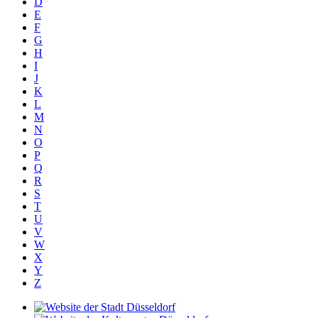
D
E
F
G
H
I
J
K
L
M
N
O
P
Q
R
S
T
U
V
W
X
Y
Z