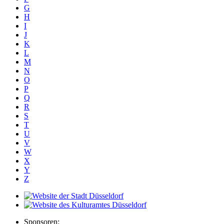
G
H
I
J
K
L
M
N
O
P
Q
R
S
T
U
V
W
X
Y
Z
Sponsoren: