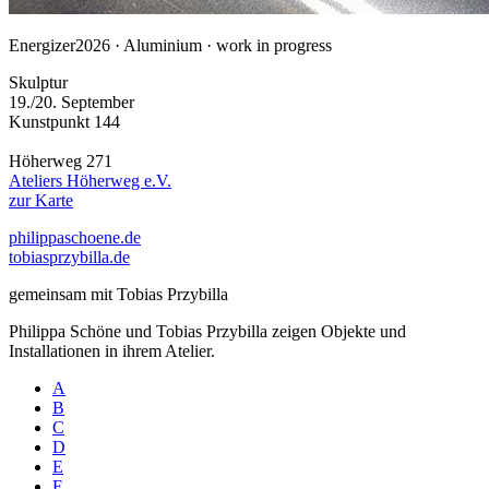
Energizer
2026 · Aluminium · work in progress
Skulptur
19./20. September
Kunstpunkt 144
Höherweg 271
Ateliers Höherweg e.V.
zur Karte
philippaschoene.de
tobiasprzybilla.de
gemeinsam mit Tobias Przybilla
Philippa Schöne und Tobias Przybilla zeigen Objekte und
Installationen in ihrem Atelier.
A
B
C
D
E
F