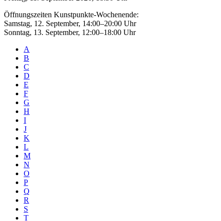
Öffnungszeiten Kunstpunkte-Wochenende:
Samstag, 12. September, 14:00–20:00 Uhr
Sonntag, 13. September, 12:00–18:00 Uhr
A
B
C
D
E
F
G
H
I
J
K
L
M
N
O
P
Q
R
S
T