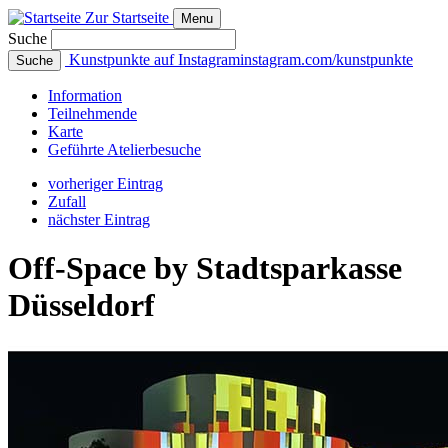
Zur Startseite
Menu
Suche
Kunstpunkte auf Instagram
instagram.com/kunstpunkte
Suche
Info
rmation
Teilnehmende
Karte
Geführte
Atelierbesuche
vorheriger Eintrag
Zufall
nächster Eintrag
Off-Space by Stadtsparkasse
Düsseldorf