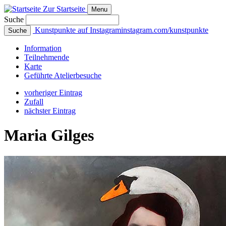
Zur Startseite
Menu
Suche
Kunstpunkte auf Instagram
instagram.com/kunstpunkte
Suche
Info
rmation
Teilnehmende
Karte
Geführte
Atelierbesuche
vorheriger Eintrag
Zufall
nächster Eintrag
Maria Gilges