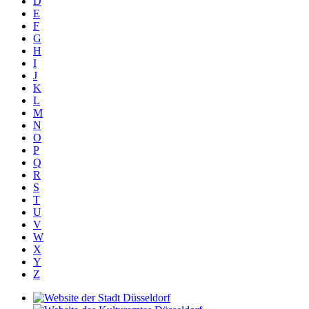
D
E
F
G
H
I
J
K
L
M
N
O
P
Q
R
S
T
U
V
W
X
Y
Z