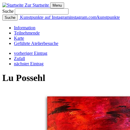
Zur Startseite
Menu
Suche
Kunstpunkte auf Instagram
instagram.com/kunstpunkte
Suche
Info
rmation
Teilnehmende
Karte
Geführte
Atelierbesuche
vorheriger Eintrag
Zufall
nächster Eintrag
Lu Possehl