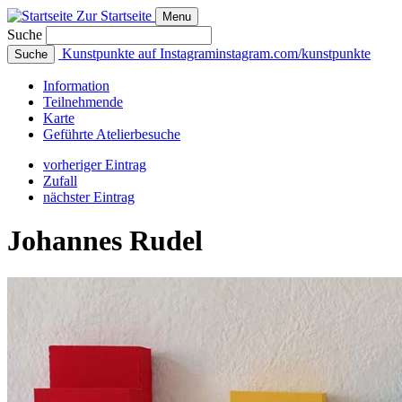
Zur Startseite
Menu
Suche
Kunstpunkte auf Instagram
instagram.com/kunstpunkte
Suche
Info
rmation
Teilnehmende
Karte
Geführte
Atelierbesuche
vorheriger Eintrag
Zufall
nächster Eintrag
Johannes Rudel