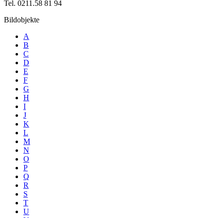
Tel. 0211.58 81 94
Bildobjekte
A
B
C
D
E
F
G
H
I
J
K
L
M
N
O
P
Q
R
S
T
U