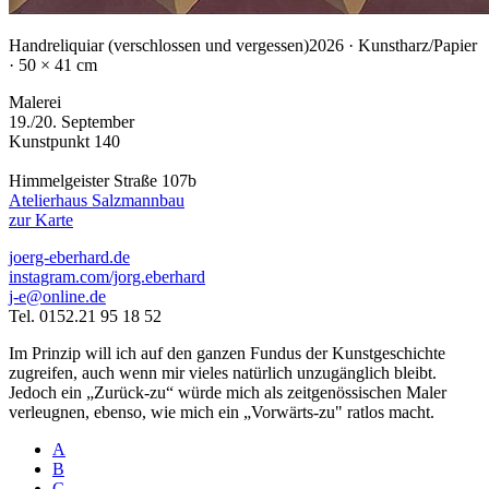
Handreliquiar (verschlossen und vergessen)
2026 · Kunstharz/Papier
· 50 × 41 cm
Malerei
19./20. September
Kunstpunkt 140
Himmelgeister Straße 107b
Atelierhaus Salzmannbau
zur Karte
joerg-eberhard.de
instagram.com/jorg.eberhard
j-e@online.de
Tel. 0152.21 95 18 52
Im Prinzip will ich auf den ganzen Fundus der Kunstgeschichte
zugreifen, auch wenn mir vieles natürlich unzugänglich bleibt.
Jedoch ein „Zurück-zu“ würde mich als zeitgenössischen Maler
verleugnen, ebenso, wie mich ein „Vorwärts-zu" ratlos macht.
A
B
C