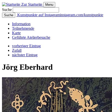
Zur Startseite
Menu
Suche
Kunstpunkte auf Instagram
instagram.com/kunstpunkte
Suche
Info
rmation
Teilnehmende
Karte
Geführte
Atelierbesuche
vorheriger Eintrag
Zufall
nächster Eintrag
Jörg Eberhard