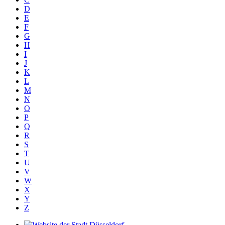
D
E
F
G
H
I
J
K
L
M
N
O
P
Q
R
S
T
U
V
W
X
Y
Z