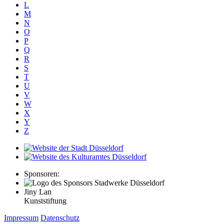
L
M
N
O
P
Q
R
S
T
U
V
W
X
Y
Z
Sponsoren:
Jiny Lan
Kunststiftung
Impressum
Datenschutz