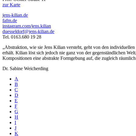
zur Karte
jens-kilian.de
fafm.de
instagram.com/jens.kilian
duesseldorf@jens-kilian.de
Tel. 0163.680 19 28
„Abstraktion, wie sie Jens Kilian versteht, geht von den individuelle
erhält. Kilian löst sich jedoch nie ganz von der gegenständlichen Welt
Kompositionen eine abstrakte Formgebung auf, die zugleich räumlich 
Dr. Sabine Weicherding
A
B
C
D
E
F
G
H
I
J
K