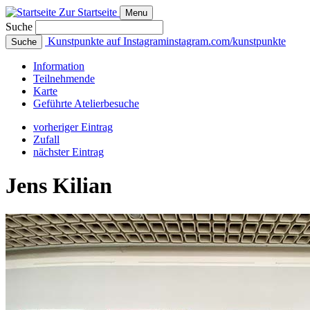
Zur Startseite
Menu
Suche
Kunstpunkte auf Instagram
instagram.com/kunstpunkte
Suche
Info
rmation
Teilnehmende
Karte
Geführte
Atelierbesuche
vorheriger Eintrag
Zufall
nächster Eintrag
Jens Kilian