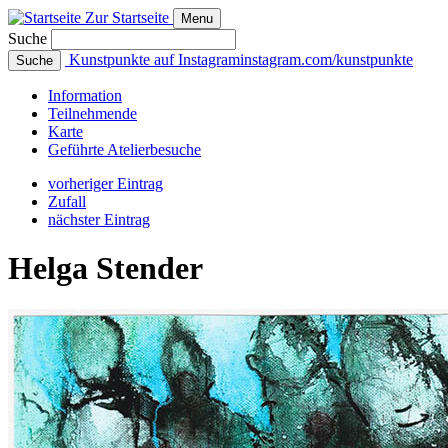
Zur Startseite
Menu
Suche
Kunstpunkte auf Instagram
instagram.com/kunstpunkte
Suche
Info
rmation
Teilnehmende
Karte
Geführte
Atelierbesuche
vorheriger Eintrag
Zufall
nächster Eintrag
Helga Stender