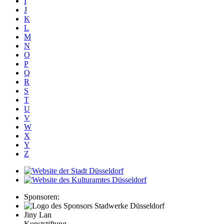
I
J
K
L
M
N
O
P
Q
R
S
T
U
V
W
X
Y
Z
Sponsoren:
Jiny Lan
Kunststiftung