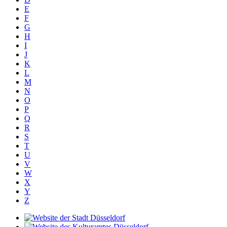
E
F
G
H
I
J
K
L
M
N
O
P
Q
R
S
T
U
V
W
X
Y
Z