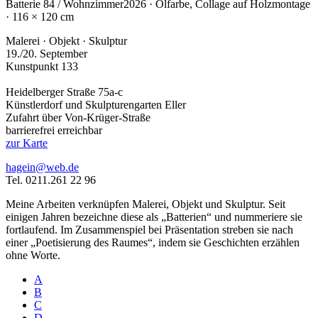
Batterie 84 / Wohnzimmer
2026 · Ölfarbe, Collage auf Holzmontage
· 116 × 120 cm
Malerei · Objekt · Skulptur
19./20. September
Kunstpunkt 133
Heidelberger Straße 75a-c
Künstlerdorf und Skulpturengarten Eller
Zufahrt über Von-Krüger-Straße
barrierefrei erreichbar
zur Karte
hagein@web.de
Tel. 0211.261 22 96
Meine Arbeiten verknüpfen Malerei, Objekt und Skulptur. Seit
einigen Jahren bezeichne diese als „Batterien“ und nummeriere sie
fortlaufend. Im Zusammenspiel bei Präsentation streben sie nach
einer „Poetisierung des Raumes“, indem sie Geschichten erzählen
ohne Worte.
A
B
C
D