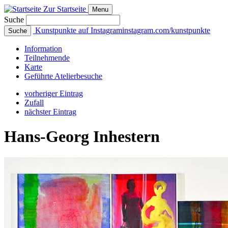
Zur Startseite
Menu
Suche
Kunstpunkte auf Instagram
instagram.com/kunstpunkte
Suche
Info
rmation
Teilnehmende
Karte
Geführte
Atelierbesuche
vorheriger Eintrag
Zufall
nächster Eintrag
Hans-Georg Inhestern