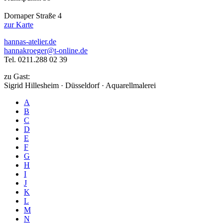
Dornaper Straße 4
zur Karte
hannas-atelier.de
hannakroeger@t-online.de
Tel. 0211.288 02 39
zu Gast:
Sigrid Hillesheim · Düsseldorf · Aquarellmalerei
A
B
C
D
E
F
G
H
I
J
K
L
M
N