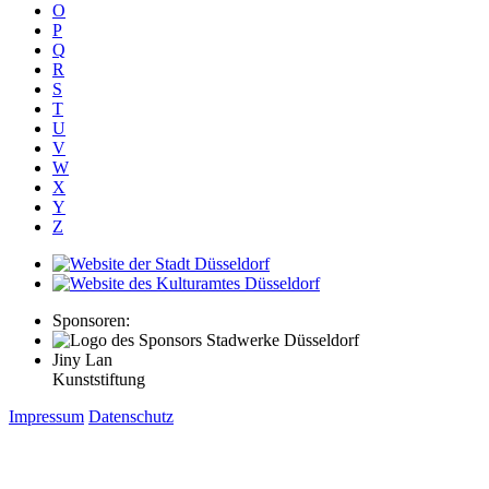
O
P
Q
R
S
T
U
V
W
X
Y
Z
Sponsoren:
Jiny Lan
Kunststiftung
Impressum
Datenschutz