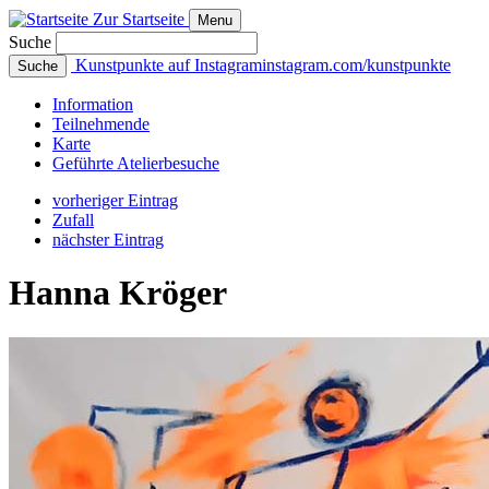
Zur Startseite
Menu
Suche
Kunstpunkte auf Instagram
instagram.com/kunstpunkte
Suche
Info
rmation
Teilnehmende
Karte
Geführte
Atelierbesuche
vorheriger Eintrag
Zufall
nächster Eintrag
Hanna Kröger