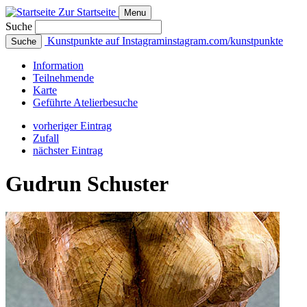
Zur Startseite
Menu
Suche
Kunstpunkte auf Instagram
instagram.com/kunstpunkte
Suche
Info
rmation
Teilnehmende
Karte
Geführte
Atelierbesuche
vorheriger Eintrag
Zufall
nächster Eintrag
Gudrun Schuster