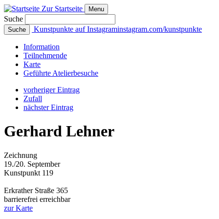
Zur Startseite
Menu
Suche
Kunstpunkte auf Instagram
instagram.com/kunstpunkte
Suche
Info
rmation
Teilnehmende
Karte
Geführte
Atelierbesuche
vorheriger Eintrag
Zufall
nächster Eintrag
Gerhard Lehner
Zeichnung
19./20. September
Kunstpunkt 119
Erkrather Straße 365
barrierefrei erreichbar
zur Karte