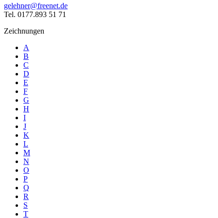
gelehner@freenet.de
Tel. 0177.893 51 71
Zeichnungen
A
B
C
D
E
F
G
H
I
J
K
L
M
N
O
P
Q
R
S
T