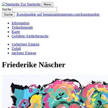
Zur Startseite
Menu
Suche
Kunstpunkte auf Instagram
instagram.com/kunstpunkte
Suche
Info
rmation
Teilnehmende
Karte
Geführte
Atelierbesuche
vorheriger Eintrag
Zufall
nächster Eintrag
Friederike Näscher