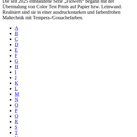
Die seit 2025 entstandene Serie „Flowers“ begann mit der
Übermalung von Color Test Prints auf Papier bzw. Leinwand.
Realisiert sind sie in einer ausdrucksstarken und farbenfrohen
Maltechnik mit Tempera-/Gouachefarben.
A
B
C
D
E
F
G
H
I
J
K
L
M
N
O
P
Q
R
S
T