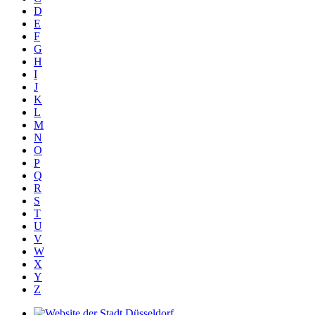
D
E
F
G
H
I
J
K
L
M
N
O
P
Q
R
S
T
U
V
W
X
Y
Z