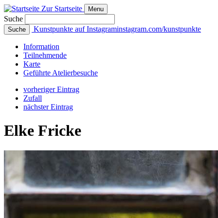
Zur Startseite
Menu
Suche
Kunstpunkte auf Instagram
instagram.com/kunstpunkte
Suche
Info
rmation
Teilnehmende
Karte
Geführte
Atelierbesuche
vorheriger Eintrag
Zufall
nächster Eintrag
Elke Fricke