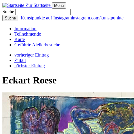
Zur Startseite
Menu
Suche
Kunstpunkte auf Instagram
instagram.com/kunstpunkte
Suche
Info
rmation
Teilnehmende
Karte
Geführte
Atelierbesuche
vorheriger Eintrag
Zufall
nächster Eintrag
Eckart Roese