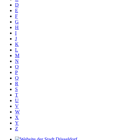
D
E
F
G
H
I
J
K
L
M
N
O
P
Q
R
S
T
U
V
W
X
Y
Z