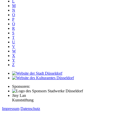
L
M
N
O
P
Q
R
S
T
U
V
W
X
Y
Z
Sponsoren:
Jiny Lan
Kunststiftung
Impressum
Datenschutz