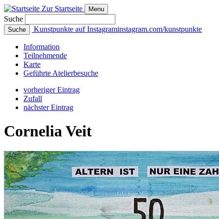
Zur Startseite
Menu
Suche
Kunstpunkte auf Instagram
instagram.com/kunstpunkte
Suche
Info
rmation
Teilnehmende
Karte
Geführte
Atelierbesuche
vorheriger Eintrag
Zufall
nächster Eintrag
Cornelia Veit