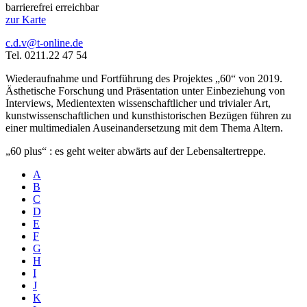
barrierefrei erreichbar
zur Karte
c.d.v@t-online.de
Tel. 0211.22 47 54
Wiederaufnahme und Fortführung des Projektes „60“ von 2019.
Ästhetische Forschung und Präsentation unter Einbeziehung von
Interviews, Medientexten wissenschaftlicher und trivialer Art,
kunstwissenschaftlichen und kunsthistorischen Bezügen führen zu
einer multimedialen Auseinandersetzung mit dem Thema Altern.
„60 plus“ : es geht weiter abwärts auf der Lebensaltertreppe.
A
B
C
D
E
F
G
H
I
J
K