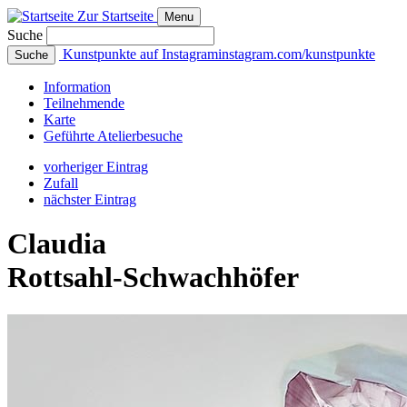
Zur Startseite
Menu
Suche
Kunstpunkte auf Instagram
instagram.com/kunstpunkte
Suche
Info
rmation
Teilnehmende
Karte
Geführte
Atelierbesuche
vorheriger Eintrag
Zufall
nächster Eintrag
Claudia
Rottsahl‑Schwachhöfer