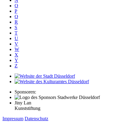
N
O
P
Q
R
S
T
U
V
W
X
Y
Z
Sponsoren:
Jiny Lan
Kunststiftung
Impressum
Datenschutz