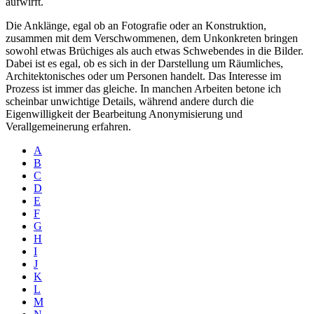
aufwirft.
Die Anklänge, egal ob an Fotografie oder an Konstruktion,
zusammen mit dem Verschwommenen, dem Unkonkreten bringen
sowohl etwas Brüchiges als auch etwas Schwebendes in die Bilder.
Dabei ist es egal, ob es sich in der Darstellung um Räumliches,
Architektonisches oder um Personen handelt. Das Interesse im
Prozess ist immer das gleiche. In manchen Arbeiten betone ich
scheinbar unwichtige Details, während andere durch die
Eigenwilligkeit der Bearbeitung Anonymisierung und
Verallgemeinerung erfahren.
A
B
C
D
E
F
G
H
I
J
K
L
M