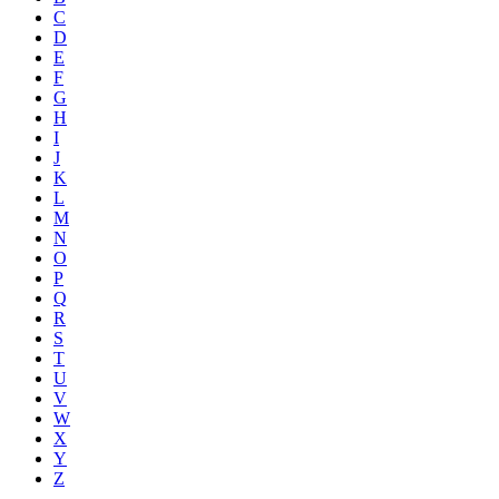
C
D
E
F
G
H
I
J
K
L
M
N
O
P
Q
R
S
T
U
V
W
X
Y
Z