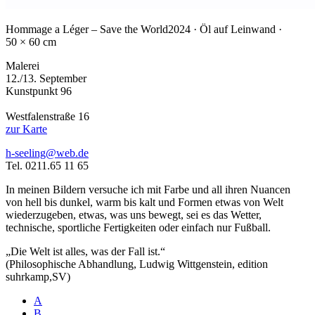
Hommage a Léger – Save the World
2024 · Öl auf Leinwand ·
50 × 60 cm
Malerei
12./13. September
Kunstpunkt 96
Westfalenstraße 16
zur Karte
h-seeling@web.de
Tel. 0211.65 11 65
In meinen Bildern versuche ich mit Farbe und all ihren Nuancen
von hell bis dunkel, warm bis kalt und Formen etwas von Welt
wiederzugeben, etwas, was uns bewegt, sei es das Wetter,
technische, sportliche Fertigkeiten oder einfach nur Fußball.
„Die Welt ist alles, was der Fall ist.“
(Philosophische Abhandlung, Ludwig Wittgenstein, edition
suhrkamp,SV)
A
B