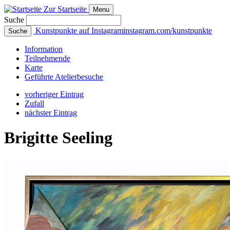
Zur Startseite
Menu
Suche
Kunstpunkte auf Instagram
instagram.com/kunstpunkte
Suche
Info
rmation
Teilnehmende
Karte
Geführte
Atelierbesuche
vorheriger Eintrag
Zufall
nächster Eintrag
Brigitte Seeling