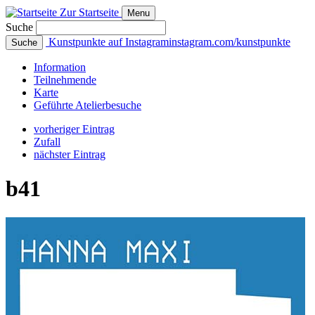
Zur Startseite
Menu
Suche
Kunstpunkte auf Instagram
instagram.com/kunstpunkte
Suche
Info
rmation
Teilnehmende
Karte
Geführte
Atelierbesuche
vorheriger Eintrag
Zufall
nächster Eintrag
b41