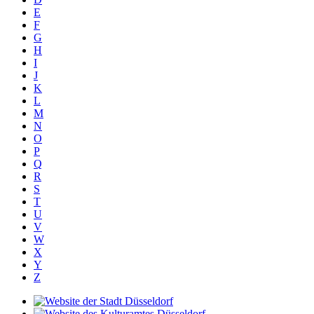
E
F
G
H
I
J
K
L
M
N
O
P
Q
R
S
T
U
V
W
X
Y
Z