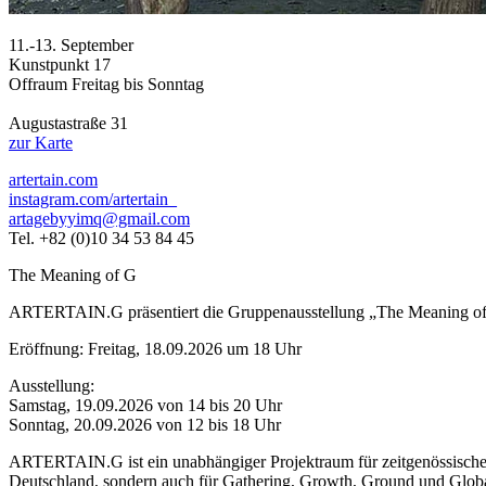
11.-13. September
Kunstpunkt 17
Offraum Freitag bis Sonntag
Augustastraße 31
zur Karte
artertain.com
instagram.com/artertain_
artagebyyimq@gmail.com
Tel. +82 (0)10 34 53 84 45
The Meaning of G
ARTERTAIN.G präsentiert die Gruppenausstellung „The Meaning of
Eröffnung: Freitag, 18.09.2026 um 18 Uhr
Ausstellung:
Samstag, 19.09.2026 von 14 bis 20 Uhr
Sonntag, 20.09.2026 von 12 bis 18 Uhr
ARTERTAIN.G ist ein unabhängiger Projektraum für zeitgenössische K
Deutschland, sondern auch für Gathering, Growth, Ground und Glob