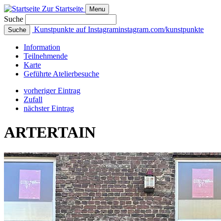
Zur Startseite
Menu
Suche
Kunstpunkte auf Instagram
instagram.com/kunstpunkte
Suche
Info
rmation
Teilnehmende
Karte
Geführte
Atelierbesuche
vorheriger Eintrag
Zufall
nächster Eintrag
ARTERTAIN