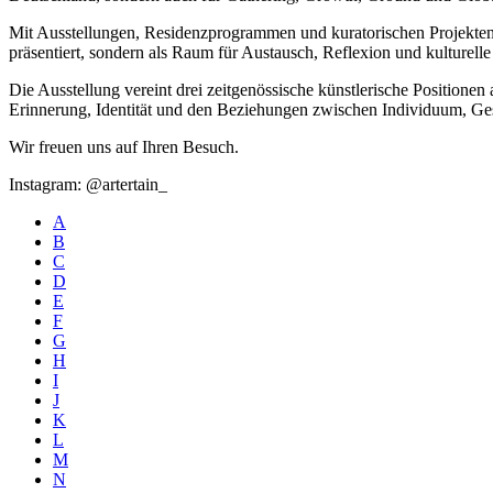
Mit Ausstellungen, Residenzprogrammen und kuratorischen Projekten 
präsentiert, sondern als Raum für Austausch, Reflexion und kulturell
Die Ausstellung vereint drei zeitgenössische künstlerische Positio
Erinnerung, Identität und den Beziehungen zwischen Individuum, Ge
Wir freuen uns auf Ihren Besuch.
Instagram: @artertain_
A
B
C
D
E
F
G
H
I
J
K
L
M
N