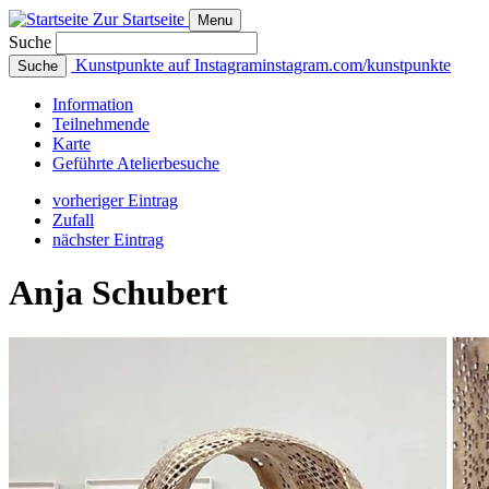
Zur Startseite
Menu
Suche
Kunstpunkte auf Instagram
instagram.com/kunstpunkte
Suche
Info
rmation
Teilnehmende
Karte
Geführte
Atelierbesuche
vorheriger Eintrag
Zufall
nächster Eintrag
Anja Schubert