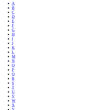
A
B
C
D
E
F
G
H
I
J
K
L
M
N
O
P
Q
R
S
T
U
V
W
X
Y