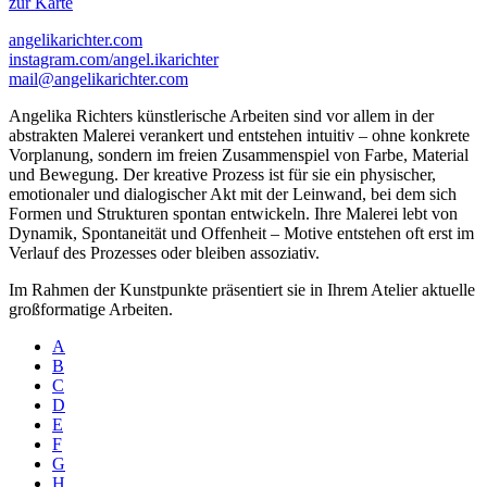
zur Karte
angelikarichter.com
instagram.com/angel.ikarichter
mail@angelikarichter.com
Angelika Richters künstlerische Arbeiten sind vor allem in der
abstrakten Malerei verankert und entstehen intuitiv – ohne konkrete
Vorplanung, sondern im freien Zusammenspiel von Farbe, Material
und Bewegung. Der kreative Prozess ist für sie ein physischer,
emotionaler und dialogischer Akt mit der Leinwand, bei dem sich
Formen und Strukturen spontan entwickeln. Ihre Malerei lebt von
Dynamik, Spontaneität und Offenheit – Motive entstehen oft erst im
Verlauf des Prozesses oder bleiben assoziativ.
Im Rahmen der Kunstpunkte präsentiert sie in Ihrem Atelier aktuelle
großformatige Arbeiten.
A
B
C
D
E
F
G
H