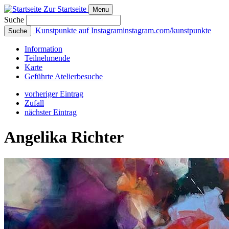
Zur Startseite
Menu
Suche
Kunstpunkte auf Instagram
instagram.com/kunstpunkte
Suche
Info
rmation
Teilnehmende
Karte
Geführte
Atelierbesuche
vorheriger Eintrag
Zufall
nächster Eintrag
Angelika Richter