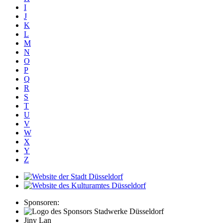
I
J
K
L
M
N
O
P
Q
R
S
T
U
V
W
X
Y
Z
Sponsoren:
Jiny Lan