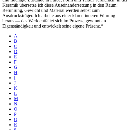
Keramik übersetze ich diese Auseinandersetzung in den Raum:
Berührung, Gewicht und Material werden selbst zum
Ausdrucksträger. Ich arbeite aus einer klaren inneren Führung
heraus — das Werk entfaltet sich im Prozess, gewinnt an
Eigenständigkeit und entwickelt seine eigene Präsenz.“
A
B
C
D
E
F
G
H
I
J
K
L
M
N
O
P
Q
R
S