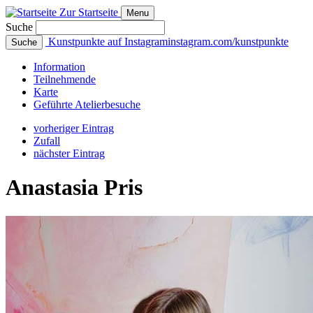
Zur Startseite
Menu
Suche
Kunstpunkte auf Instagram
instagram.com/kunstpunkte
Suche
Info
rmation
Teilnehmende
Karte
Geführte
Atelierbesuche
vorheriger Eintrag
Zufall
nächster Eintrag
Anastasia Pris